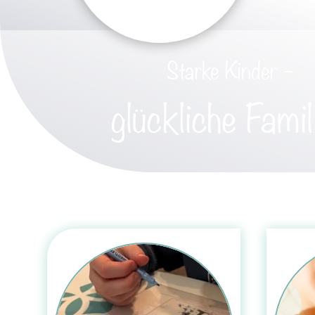
Starke Kinder –
glückliche Famil