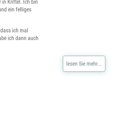
in Kriftel. Ich bin
nd ein felliges
 dass ich mal
abe ich dann auch
lesen Sie mehr...