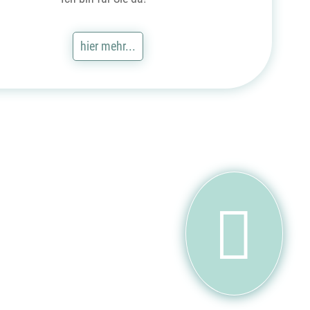
hier mehr...
